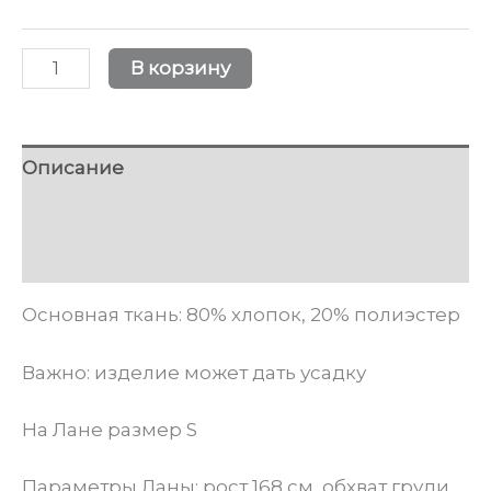
Количество
В корзину
товара
Олимпийка
"Balance"
Описание
Graphite
Детали
Подобрать свой размер (см)
Основная ткань: 80
% хлопок, 20% полиэстер
Важно: изделие может дать усадку
На Лане размер S
Параметры Ланы: рост 168 см, обхват груди