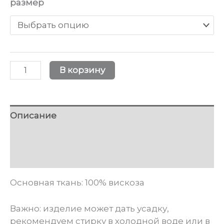
размер
Количество
В корзину
товара
Пижама.
Сет
Описание
№6
Детали
Подобрать свой размер (см)
Основная ткань: 100% вискоза
Важно: изделие может дать усадку,
рекомендуем стирку в холодной воде или в