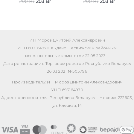
Первоначальная
Текущая
Первоначаль
Текуща
290
Br
203
Br
290
Br
203
Br
цена
цена:
цена
цена:
составляла
203 Br.
составляла
203 Br.
290 Br.
290 Br.
ИП Мороз Дмитрий Александрович
УНП 693164970, выдано Несвижским районным
исполнительным комитетом 22.05.2023 г.
Дата регистрации в Торговом реестре Республики Беларусь
26.03.2021 №505796
Производитель: ИП Мороз Дмитрий Александрович
УНП 693164970
Адрес производителя: Республика Беларусь г. Несвиж, 222603,
ул. Клецкая, 14